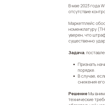
В мае 2023 года W
отсутствие контр
Маркетплейс обос
номенклатуру (ТН
уверен, что штра
существенно удар
Задача
, поставл
Признать нач
порядке.
В случае, ес
снижения его
Решение
Мы вним
технические треб