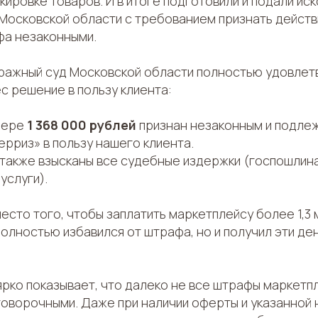
ировке товаров. И в итоге подготовили и подали иск
осковской области с требованием признать действи
а незаконными.
ажный суд Московской области полностью удовлет
с решение в пользу клиента:
мере
1 368 000 рублей
признан незаконным и подлеж
рриз» в пользу нашего клиента.
s также взысканы все судебные издержки (госпошлина
услуги).
есто того, чтобы заплатить маркетплейсу более 1,3 
полностью избавился от штрафа, но и получил эти де
ярко показывает, что далеко не все штрафы маркетп
говорочными. Даже при наличии оферты и указанной