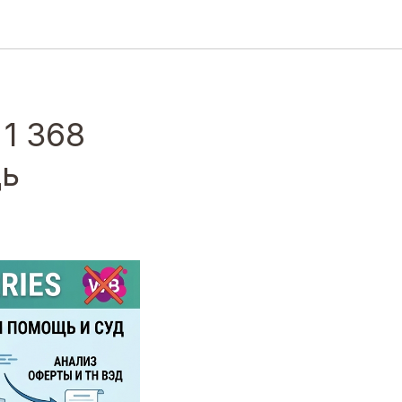
 1 368
щь