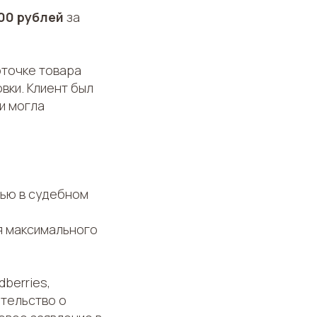
000 рублей
за
рточке товара
вки. Клиент был
и могла
тью в судебном
я максимального
berries,
ательство о