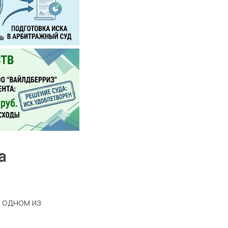
а
 одном из