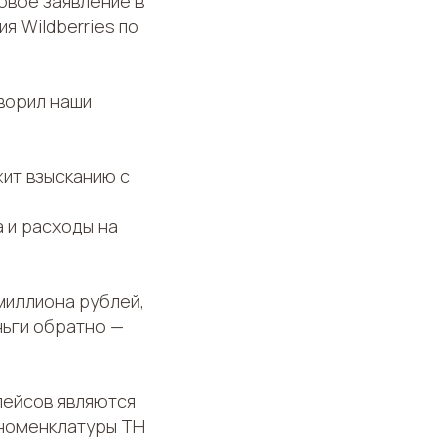
овое заявление в
я Wildberries по
ворил наши
ит взысканию с
 и расходы на
миллиона рублей,
ньги обратно —
лейсов являются
 номенклатуры ТН