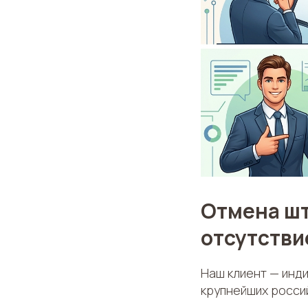
Отмена штр
отсутстви
Наш клиент — инд
крупнейших россий