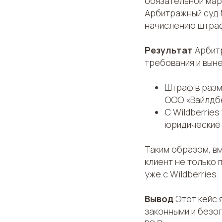
обязательной марк
Арбитражный суд М
начислению штраф
Результат
Арбитр
требования и выне
Штраф в раз
ООО «Вайлдбе
С Wildberrie
юридические 
Таким образом, вм
клиент не только 
уже с Wildberries.
Вывод
Этот кейс 
законными и безо