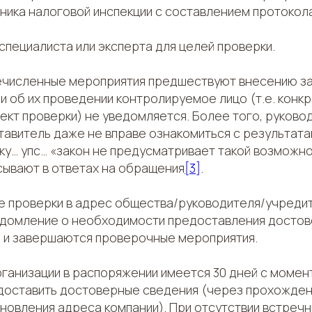
ника налоговой инспекции с составлением протокола
специалиста или эксперта для целей проверки.
ечисленные мероприятия предшествуют внесению за
и об их проведении контролируемое лицо (т.е. конк
ект проверки) не уведомляется. Более того, руково
тавитель даже не вправе ознакомиться с результата
ку… упс… «закон не предусматривает такой возможнос
сывают в ответах на обращения
[3]
.
е проверки в адрес общества/руководителя/учреди
едомление о необходимости предоставления достов
, и завершаются проверочные мероприятия.
рганизации в распоряжении имеется 30 дней с момен
доставить достоверные сведения (через прохожден
новления адреса компании). При отсутствии встречн