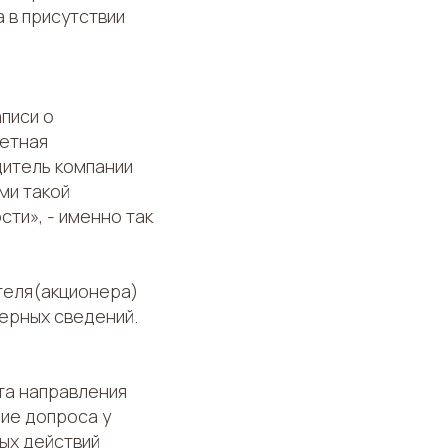
 в присутствии
писи о
ретная
дитель компании
ми такой
ти», - именно так
теля(акционера)
ерных сведений.
та направления
ие допроса у
ых действий