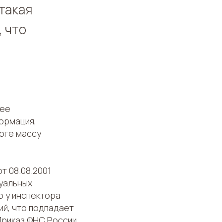
 такая
, что
щее
ормация,
оге массу
т 08.08.2001
уальных
о у инспектора
ий, что подпадает
Приказ ФНС России