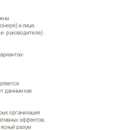
лжны
онере) и лице,
е. руководителе).
ариантах:
является
т данным как
рых организация
ативных эффектов.
 ясный разум