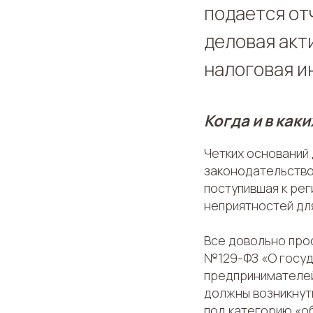
подается отч
деловая акт
налоговая и
Когда и в как
Четких оснований
законодательство
поступившая к ре
неприятностей для
Все довольно прос
№129-ФЗ «О госуд
предпринимателей
должны возникнут
под категорию «о