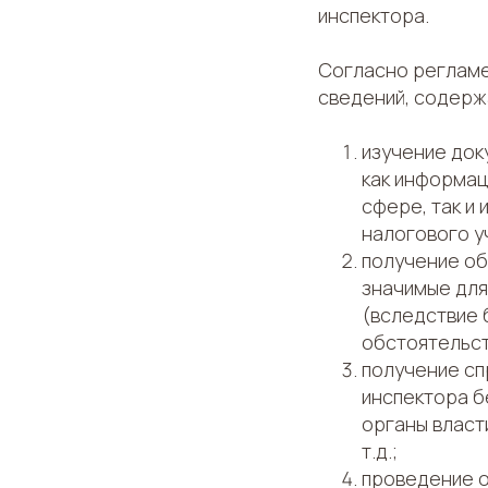
инспектора.
Согласно регламе
сведений, содерж
изучение док
как информац
сфере, так и
налогового у
получение об
значимые для
(вследствие 
обстоятельст
получение сп
инспектора б
органы власт
т.д.;
проведение 