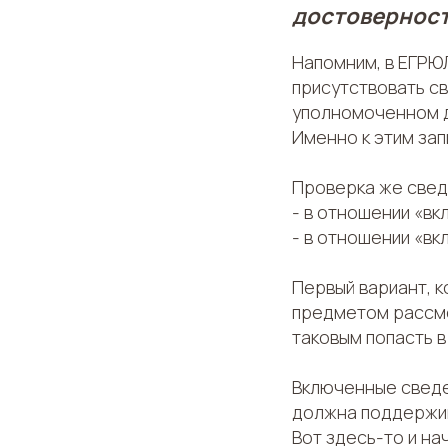
достовернос
Напомним, в ЕГРЮ
присутствовать с
уполномоченном д
Именно к этим за
Проверка же свед
- в отношении «в
- в отношении «вк
Первый вариант, к
предметом рассмо
таковым попасть в
Включенные сведе
должна поддержив
Вот здесь-то и н