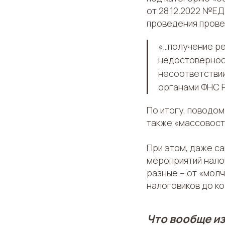
от 28.12.2022 №Е
проведения прове
«…получение р
недостоверност
несоответстви
органами ФНС Р
По итогу, поводом
также «массовость
При этом, даже с
мероприятий налог
разные – от «молч
налоговиков до к
Что вообще из