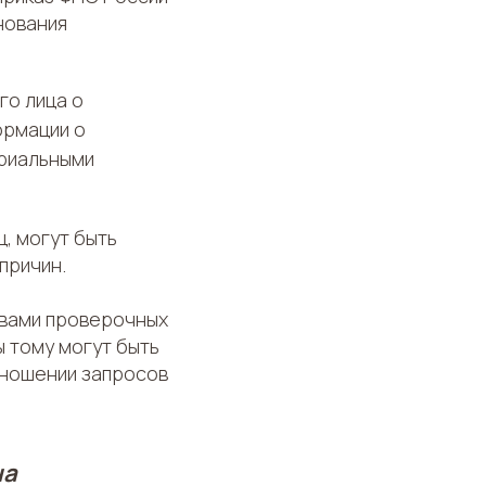
нования
го лица о
ормации о
ориальными
, могут быть
причин.
твами проверочных
ы тому могут быть
тношении запросов
на