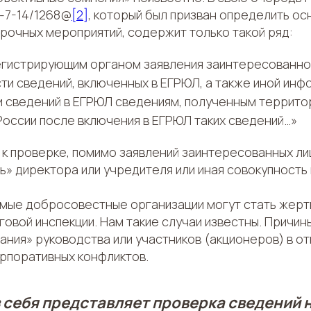
Д-7-14/1268@
[2]
, который был призван определить ос
рочных мероприятий, содержит только такой ряд:
егистрирующим органом заявления заинтересованно
и сведений, включенных в ЕГРЮЛ, а также иной инф
и сведений в ЕГРЮЛ сведениям, полученным террит
оссии после включения в ЕГРЮЛ таких сведений…»
 к проверке, помимо заявлений заинтересованных лиц
» директора или учредителя или иная совокупность 
амые добросовестные организации могут стать жер
овой инспекции. Нам такие случаи известны. Причин
ания» руководства или участников (акционеров) в о
орпоративных конфликтов.
 себя представляет проверка сведений 