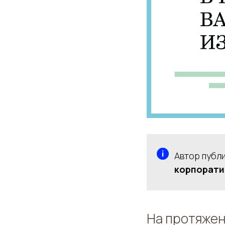
Автор публ
корпорати
На протяжен