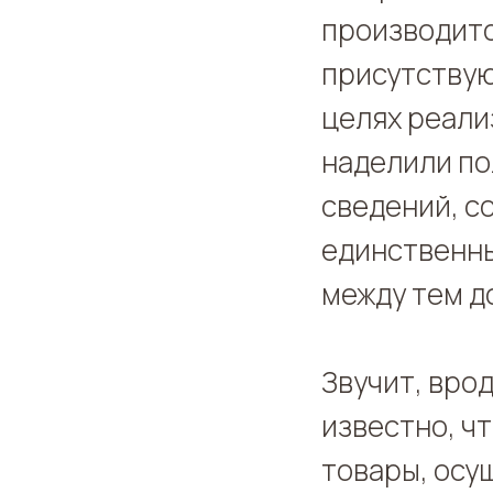
производитс
присутствую
целях реали
наделили по
сведений, с
единственны
между тем д
Звучит, вро
известно, ч
товары, осу