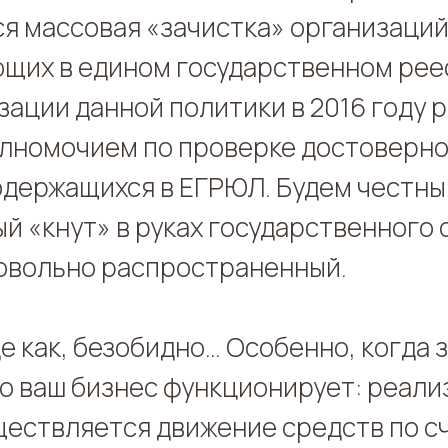
я массовая «зачистка» организаций
щих в едином государственном реес
зации данной политики в 2016 году 
лномочием по проверке достоверн
одержащихся в ЕГРЮЛ. Будем честны,
й «кнут» в руках государственного 
овольно распространенный.
де как, безобидно… Особенно, когда
то ваш бизнес функционирует: реал
ществляется движение средств по с