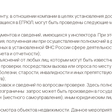
нту, в отношении компании в целях установления д
ащихся в ЕГРЮЛ, могут быть проведены следующие 
ументов и сведений, имеющихся у инспектора. При э
ия, полученная им при осуществлении полномочий в
 иных в установленной ФНС России сфере деятельнос
чета и отчетности);
ъяснений от любых лиц, которым могут быть известн
 проверки, посредством вызова или опроса по месту
болезни, старости, инвалидности и иных препятствую
в);
равок и сведений по вопросам проверке. Здесь пол
езграничны: запрос может быть произведен в госуд
и (местного самоуправления), иным юридическим ли
осмотра объектов недвижимости. Данное мероприят