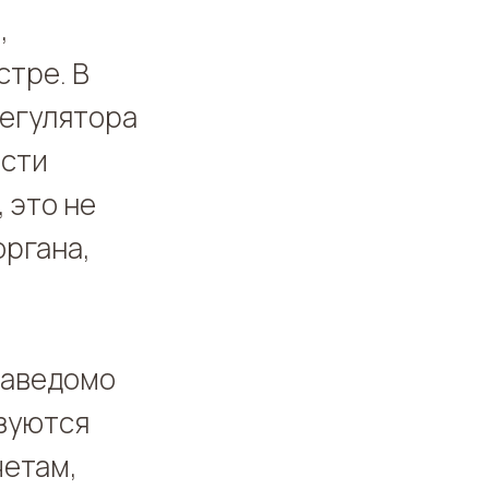
,
тре. В
регулятора
ости
 это не
органа,
 заведомо
изуются
четам,