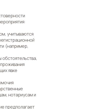
остоверности
мероприятия:
том, учитываются
 регистрационной
ти (например,
ы обстоятельства,
 проживания
щих явке
номочия
арственные
цам, нотариусам и
ие предполагает